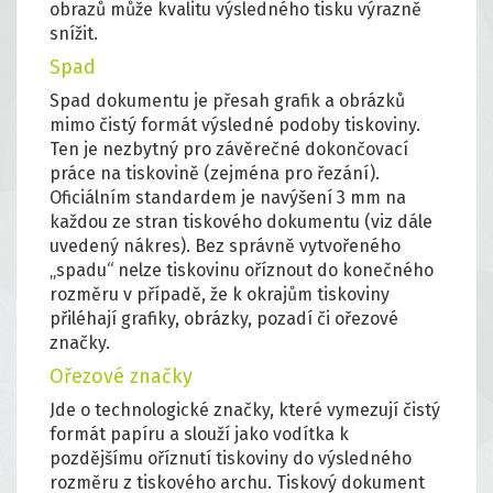
obrazů může kvalitu výsledného tisku výrazně
snížit.
Spad
Spad dokumentu je přesah grafik a obrázků
mimo čistý formát výsledné podoby tiskoviny.
Ten je nezbytný pro závěrečné dokončovací
práce na tiskovině (zejména pro řezání).
Oficiálním standardem je navýšení 3 mm na
každou ze stran tiskového dokumentu (viz dále
uvedený nákres). Bez správně vytvořeného
„spadu“ nelze tiskovinu oříznout do konečného
rozměru v případě, že k okrajům tiskoviny
přiléhají grafiky, obrázky, pozadí či ořezové
značky.
Ořezové značky
Jde o technologické značky, které vymezují čistý
formát papíru a slouží jako vodítka k
pozdějšímu oříznutí tiskoviny do výsledného
rozměru z tiskového archu. Tiskový dokument