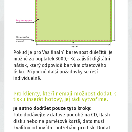
Pokud je pro Vas finalní barevnost důležitá, je
možné za poplatek 3000,- Kč zajistit digitální
nátisk, který odpovídá barvám ofsetového
tisku. Případné další požadavky se řeší
individuelně.
Pro klienty, kteří nemají možnost dodat k
tisku inzerát hotový, jej rádi vytvoříme.
Je nutno dodržet pouze tyto kroky:
Foto dodávejte v datové podobě na CD, flash
disku nebo na paměťové kartě, data musí
kvalitou odpovídat potřebám pro tisk. Dodat