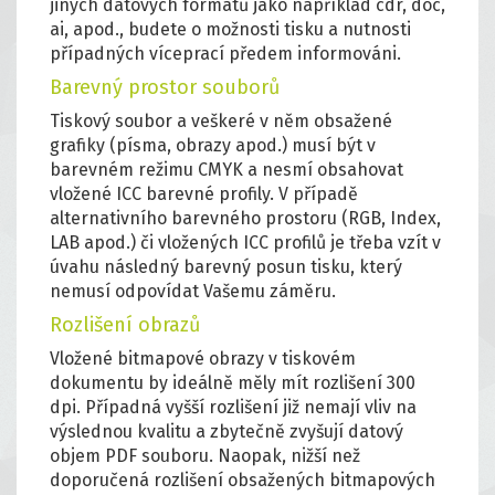
jiných datových formátů jako například cdr, doc,
ai, apod., budete o možnosti tisku a nutnosti
případných víceprací předem informováni.
Barevný prostor souborů
Tiskový soubor a veškeré v něm obsažené
grafiky (písma, obrazy apod.) musí být v
barevném režimu CMYK a nesmí obsahovat
vložené ICC barevné profily. V případě
alternativního barevného prostoru (RGB, Index,
LAB apod.) či vložených ICC profilů je třeba vzít v
úvahu následný barevný posun tisku, který
nemusí odpovídat Vašemu záměru.
Rozlišení obrazů
Vložené bitmapové obrazy v tiskovém
dokumentu by ideálně měly mít rozlišení 300
dpi. Případná vyšší rozlišení již nemají vliv na
výslednou kvalitu a zbytečně zvyšují datový
objem PDF souboru. Naopak, nižší než
doporučená rozlišení obsažených bitmapových