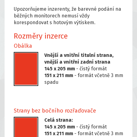
Upozorňujeme inzerenty, že barevné podání na
běžných monitorech nemusí vždy
korespondovat s hotovým výtiskem.
Rozměry inzerce
Obálka
Vnější a vnitřní titulní strana,
vnější a vnitřní zadní strana
145 x 205 mm
- čistý formát
151 x 211 mm
- formát včetně 3 mm
spadu
Strany bez bočního rozřaďovače
Celá strana:
145 x 205 mm
- čistý formát
151 x 211 mm
- formát včetně 3 mm