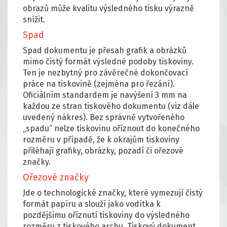
obrazů může kvalitu výsledného tisku výrazně
snížit.
Spad
Spad dokumentu je přesah grafik a obrázků
mimo čistý formát výsledné podoby tiskoviny.
Ten je nezbytný pro závěrečné dokončovací
práce na tiskovině (zejména pro řezání).
Oficiálním standardem je navýšení 3 mm na
každou ze stran tiskového dokumentu (viz dále
uvedený nákres). Bez správně vytvořeného
„spadu“ nelze tiskovinu oříznout do konečného
rozměru v případě, že k okrajům tiskoviny
přiléhají grafiky, obrázky, pozadí či ořezové
značky.
Ořezové značky
Jde o technologické značky, které vymezují čistý
formát papíru a slouží jako vodítka k
pozdějšímu oříznutí tiskoviny do výsledného
rozměru z tiskového archu. Tiskový dokument