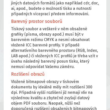
jiných datových formátů jako například cdr, doc,
ai, apod., budete o možnosti tisku a nutnosti
případných víceprací předem informováni.
Barevný prostor souborů
Tiskový soubor a veškeré v něm obsažené
grafiky (písma, obrazy apod.) musí být v
barevném režimu CMYK a nesmí obsahovat
vložené ICC barevné profily. V případě
alternativního barevného prostoru (RGB, Index,
LAB apod.) či vložených ICC profilů je třeba vzít v
úvahu následný barevný posun tisku, který
nemusí odpovídat Vašemu záměru.
Rozlišení obrazů
Vložené bitmapové obrazy v tiskovém
dokumentu by ideálně měly mít rozlišení 300
dpi. Případná vyšší rozlišení již nemají vliv na
výslednou kvalitu a zbytečně zvyšují datový
objem PDF souboru. Naopak, nižší než
doporučená rozlišení obsažených bitmapových